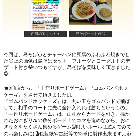
西風の宝さん👦👧
島そばセット🍜🤤
今回は、島そば🍜とチャーハンに豆腐のふわふわ焼きでし
た😃上の画像は島そばセット、フルーツとヨーグルトのデ
ザート付き😀いつもですが、島そばを美味しく頂きました
😋
hiro商店から、『手作りボードゲーム』『ゴムバンドホッ
ケー🏑』をさせて頂きました🙇‍♀
『ゴムバンドホッケー🏑』は、丸い玉をゴムバンドで飛ば
して、相手のコートに先に全部入れれば勝ちというもの。
『手作りボードゲーム』は、山札からカードを引き、描か
れたおにぎり🍙の数分ボード上でコマを進めながら、おに
ぎり🍙をたくさん集めるゲーム(詳しいルールは遊んでみて
のお楽しみに)🧐包装紙や古紙等で簡単に製作出来ますよ👍