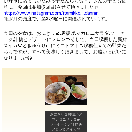
伊丹市にある【いたみっ子だんらん食堂】さんの子ども食
堂に、今回は参加(3回目)させて頂きました✨→
https://www.instagram.com/itamikko._.danran
1回/月の頻度で、第3水曜日に開催されています。
今回の夕食は、おにぎり🍙,唐揚げ,マカロニサラダ,ソーセ
ージ,汁物とデザートにメロン🍈そして、当日収穫した新鮮
スイカ🍉ときゅうり🥒にミニトマト🍅収穫仕立ての野菜た
ちもですが、すべて美味しく頂きまして、お腹いっぱいに
なりました😋
おにぎり🍙唐揚げ🍗
マカロニサラダ🥗
ソーセージと汁物🥣
メロン🍈スイカ🍉