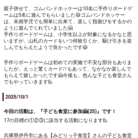
親子併せて、ゴムバンドホッケーは10名に手作りボードゲ
ームは5名に遊んでもらいました😃ゴムバンドホッケー
は、未就学児でも簡単に出来て、楽しく指遊びをするかの
ように遊んでくれていました🤗
手作りボードゲームは、小学生以上が対象になるかなと思
いますが、山札のカードをいつ何枚引くか、駆け引きを楽
しんでもらえたようで良かったです😃
手作りボードゲームは初めての実施で不安な部分もありま
したが、えっと驚くカード❕❔もあって、なかなか楽しんで
もらえて嬉しかったです🤗今後も、色んな子ども食堂さん
でもやっていきます🙋
2025/10/1
今回の活動は、『子ども食堂に参加🤗(25)』です！
17の目標の①②③に該当する活動になります🙋
兵庫県伊丹市にある【みどりっ子食堂】さんの子ども食堂