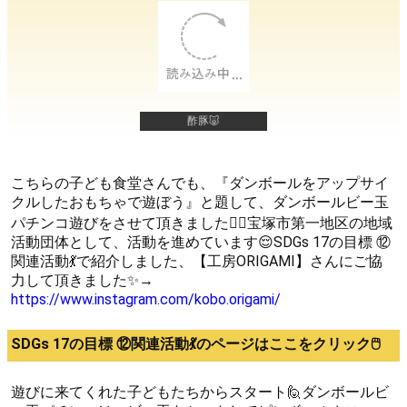
酢豚🐷
こちらの子ども食堂さんでも、『ダンボールをアップサイ
クルしたおもちゃで遊ぼう』と題して、ダンボールビー玉
パチンコ遊びをさせて頂きました🙇‍♀宝塚市第一地区の地域
活動団体として、活動を進めています😌SDGs 17の目標 ⑫
関連活動💃で紹介しました、【工房ORIGAMI】さんにご協
力して頂きました✨→
https://www.instagram.com/kobo.origami/
SDGs 17の目標 ⑫関連活動💃のページはここをクリック🖱️
遊びに来てくれた子どもたちからスタート🙋ダンボールビ