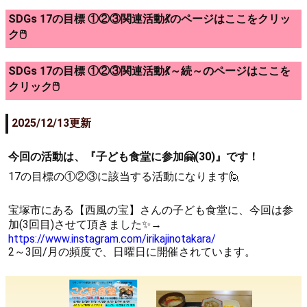
SDGs 17の目標 ①②③関連活動💃のページはここをクリッ
ク🖱️
SDGs 17の目標 ①②③関連活動💃～続～のページはここを
クリック🖱️
2025/12/13更新
今回の活動は、『子ども食堂に参加🤗(30)』です！
17の目標の①②③に該当する活動になります🙋
宝塚市にある【西風の宝】さんの子ども食堂に、今回は参
加(3回目)させて頂きました✨→
https://www.instagram.com/irikajinotakara/
2～3回/月の頻度で、日曜日に開催されています。