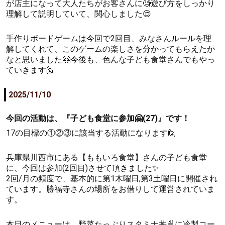
が店主になって大人たちがお客さんに🧐遊び方をしっかり
理解して説明していて、関心しました😌
手作りボードゲームは今回で2回目、みなさんルールを理
解してくれて、このゲームの楽しさを分かってもらえたか
なと思いました🤗今後も、色んな子ども食堂さんでもやっ
ていきます🙋
2025/11/10
今回の活動は、『子ども食堂に参加🤗(27)』です！
17の目標の①②③に該当する活動になります🙋
兵庫県川西市にある【ももいろ食堂】さんの子ども食堂
に、今回は参加(2回目)させて頂きました✨
2回/月の頻度で、基本的に第1木曜日,第3土曜日に開催され
ています。勝福寺さんの場所をお借りして運営されていま
す。
本日のメニューは、野菜たっぷりスタミナ丼🍜に冷製コー