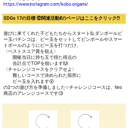
https://www.instagram.com/kobo.origami/
SDGs 17の目標 ⑫関連活動💃のページはここをクリック🖱️
遊びに来てくれた子どもたちからスタート🙋ダンボールビ
ー玉パチンコは、ビー玉をセットしてピンボールやスマー
トボールのようにビー玉を打つだけ。
〈ベストスコア賞を狙え〉
開催当日に持ち玉で得た得点の
合計点でTOPを狙います🙌
〈チャレンジコースをクリアせよ〉
難しいコースで決められた箇所に
ビー玉を入れます😲
の2つの遊び方を準備しました✨チャレンジコースは、hiro
商店のアレンジコースです🧐