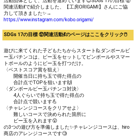
活動団体として、活動を進めています😌SDGs 17の目標 ⑫
関連活動💃で紹介しました、【工房ORIGAMI】さんにご協
力して頂きました✨→
https://www.instagram.com/kobo.origami/
SDGs 17の目標 ⑫関連活動💃のページはここをクリック🖱️
遊びに来てくれた子どもたちからスタート🙋ダンボールビ
ー玉パチンコは、ビー玉をセットしてピンボールやスマー
トボールのようにビー玉を打つだけ。
〈ベストスコア賞を狙え〉
開催当日に持ち玉で得た得点の
合計点でTOPを狙います🙌
〈ダンボールビー玉パチンコ対決〉
4人ぐらいで持ち玉で得た得点の
合計点で競います💪
〈チャレンジコースをクリアせよ〉
難しいコースで決められた箇所に
ビー玉を入れます😲
の3つの遊び方を準備しました✨チャレンジコースは、hiro
商店のアレンジコースです🧐