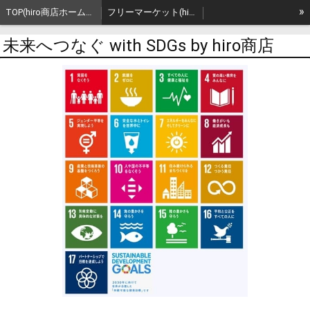
»
TOP(hiro商店ホームページ)
フリーマーケット(hiro商店主催)
【過去開催③】フリーマーケット(hiro商店主催)
【過去開催②】フリーマーケット(hiro商店主催)
地産品の紹介
未来へつなぐ with SDGs by hiro商店
誰でも手軽にSDGs
誰でも手軽にSDGs～続～
おすすめエコバッグの紹介
SDGs 17の目標 関連イベント(hiro商店主催)🎪
SDGs 17の目標 関連イベント(hiro商店主催)🎪 ～続～
SDGs 17の目標 全般関連活動💃
子ども食堂の支援,協力(計画と実績)👦👧
SDGs 17の目標 ①②③関連活動💃～続(3)～
SDGs 17の目標 ①②③関連活動💃～続(2)～
SDGs 17の目標 ①②③関連活動💃～続～
SDGs 17の目標 ①②③関連活動💃
SDGs 17の目標 ⑪関連活動💃
『アップサイクルパートナーシップ by hiro商店』🙋
アップサイクルイベント(hiro商店主催)🎪
SDGs 17の目標 ⑫関連活動💃
SDGs 17の目標 ⑫関連活動💃～続～
SDGs 17の目標 ⑫関連活動💃～続(2)～
SDGs 17の目標 ⑭関連活動💃
SDGs 17の目標 ⑮関連活動💃
SDGs 17の目標 ⑰関連活動💃
一期一会 一期一品 一期一食
Instagram Blog