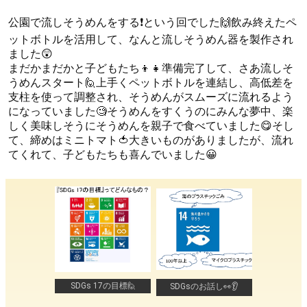
公園で流しそうめんをする❗という回でした🙌飲み終えたペ
ットボトルを活用して、なんと流しそうめん器を製作され
ました😲
まだかまだかと子どもたち👦👧準備完了して、さあ流しそ
うめんスタート🙋上手くペットボトルを連結し、高低差を
支柱を使って調整され、そうめんがスムーズに流れるよう
になっていました🧐そうめんをすくうのにみんな夢中、楽
しく美味しそうにそうめんを親子で食べていました😋そし
て、締めはミニトマト🍅大きいものがありましたが、流れ
てくれて、子どもたちも喜んでいました😀
SDGs 17の目標🙋
SDGsのお話し👀👂