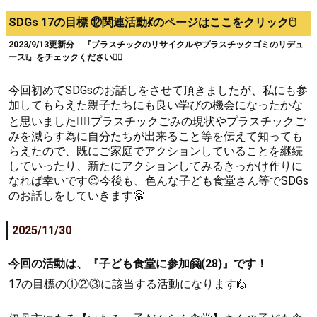
SDGs 17の目標 ⑫関連活動💃のページはここをクリック🖱️
2023/9/13更新分 『プラスチックのリサイクルやプラスチックゴミのリデュ
ース❕』をチェックください🙇‍♀
今回初めてSDGsのお話しをさせて頂きましたが、私にも参
加してもらえた親子たちにも良い学びの機会になったかな
と思いました🙇‍♀プラスチックごみの現状やプラスチックご
みを減らす為に自分たちが出来ること等を伝えて知っても
らえたので、既にご家庭でアクションしていることを継続
していったり、新たにアクションしてみるきっかけ作りに
なれば幸いです😌今後も、色んな子ども食堂さん等でSDGs
のお話しをしていきます🤗
2025/11/30
今回の活動は、『子ども食堂に参加🤗(28)』です！
17の目標の①②③に該当する活動になります🙋