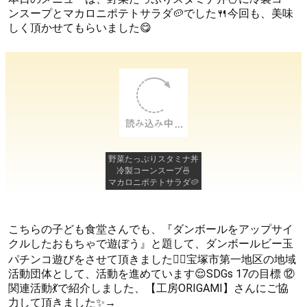
ンスープとマカロニポテトサラダ🥔でした🍴今回も、美味
しく頂かせてもらいました😋
野菜たっぷりスタミナ丼
冷製コーンスープ🍜
マカロニポテトサラダ🥔
こちらの子ども食堂さんでも、『ダンボールをアップサイ
クルしたおもちゃで遊ぼう』と題して、ダンボールビー玉
パチンコ遊びをさせて頂きました🙇‍♀宝塚市第一地区の地域
活動団体として、活動を進めています😌SDGs 17の目標 ⑫
関連活動💃で紹介しました、【工房ORIGAMI】さんにご協
力して頂きました✨→