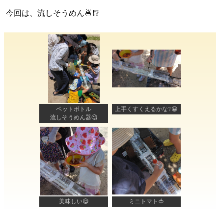
今回は、流しそうめん🍜❗❔
ペットボトル
上手くすくえるかな❔😀
流しそうめん器🧐
美味しい😋
ミニトマト🍅