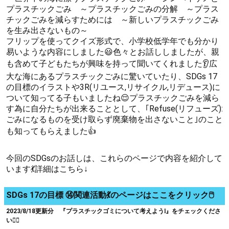
プラスチックごみ ～プラスチックごみの分解 ～プラス
チックごみを減らすためには ～新しいプラスチックごみ
を生み出さないもの～
フリップを使ってクイズ形式で、小学校低学年でも分かり
易いような内容にしました😃色々とお話ししましたが、親
も含めて子どもたちが興味を持って聞いてくれました👂広
大な海にあるプラスチックごみに驚いていたり、SDGs 17
の目標のイラストや3R(リユース,リサイクル,リデュース)に
ついて知ってる子もいましたね😌プラスチックごみを減ら
す為に自分たちが出来ることとして、｢Refuse(リフューズ):
ごみになるものを受け取らず廃棄物を出さないこと｣のこと
も知ってもらえました👍
今回のSDGsのお話しは、これらのページで内容を紹介して
います💃詳細はこちら↓
SDGs 17の目標 ⑭関連活動💃のページはここをクリック🖱️
2023/8/18更新分 『プラスチックゴミについて考えよう❕』をチェックくださ
い🙇‍♀