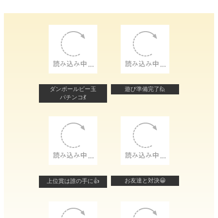
ダンボールビー玉
遊び準備完了🙋
パチンコ💃
お友達と対決😀
上位賞は誰の手に👍