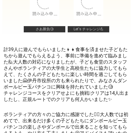
さあ勝負🧐
Let's チャレンジ💪
計39人に遊んでもらいました👦👧食事を済ませた子どもた
ちから遊んでもらえるよう、事前に準備を進めて臨みまし
た🙋大人数の対応になりましたが、子ども食堂のスタッフ
さんやボランティアの大学生と高校生たちに協力してもら
えて、たくさんの子どもたちに楽しい時間を過ごしてもら
いました🤗伊丹市役所の方も来られたりで、みなさんダン
ボールビー玉パチンコに興味を持たれていました🧐
チャレンジコースをクリアせよにも挑戦❕クリアは14人出ま
したし、正規ルートでのクリアも何人かいました✨
ボランティアの方々のご協力に感謝でした🙇‍♀大人数では初
めてで、出来るだけ多くの子どもたちにダンボールビー玉
パチンコの楽しさやダンボールで出来ることを知ってもら