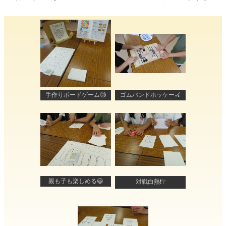
手作りボードゲーム🧐
ゴムバンドホッケー🏑
親も子も楽しめる😃
対戦白熱❗❔